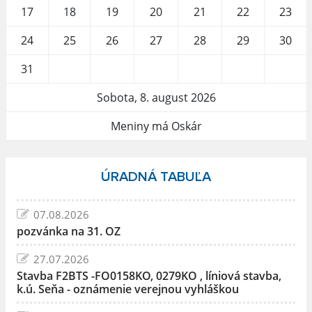
17
18
19
20
21
22
23
24
25
26
27
28
29
30
31
Sobota, 8. august 2026
Meniny má Oskár
ÚRADNÁ TABUĽA
07.08.2026
pozvánka na 31. OZ
27.07.2026
Stavba F2BTS -FO0158KO, 0279KO , líniová stavba,
k.ú. Seňa - oznámenie verejnou vyhláškou