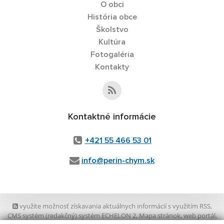
O obci
História obce
Školstvo
Kultúra
Fotogaléria
Kontakty
Kontaktné informácie
+421 55 466 53 01
info@perin-chym.sk
využite možnosť získavania aktuálnych informácií s využitím RSS
,
CMS systém (redakčný) systém ECHELON 2,
Mapa stránok
,
web portál
,