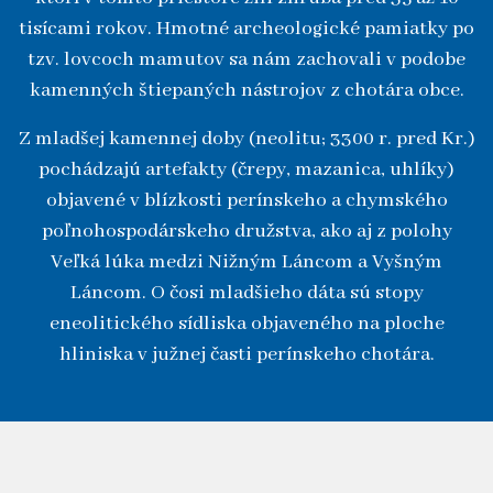
tisícami rokov. Hmotné archeologické pamiatky po
tzv. lovcoch mamutov sa nám zachovali v podobe
kamenných štiepaných nástrojov z chotára obce.
Z mladšej kamennej doby (neolitu; 3300 r. pred Kr.)
pochádzajú artefakty (črepy, mazanica, uhlíky)
objavené v blízkosti perínskeho a chymského
poľnohospodárskeho družstva, ako aj z polohy
Veľká lúka medzi Nižným Láncom a Vyšným
Láncom. O čosi mladšieho dáta sú stopy
eneolitického sídliska objaveného na ploche
hliniska v južnej časti perínskeho chotára.