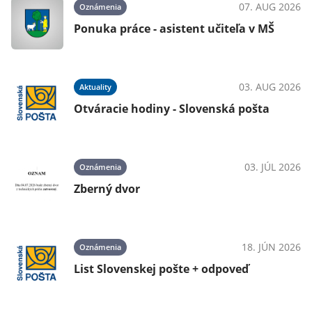
07. AUG 2026
Oznámenia
k
Ponuka práce - asistent učiteľa v MŠ
026
03. AUG 2026
Aktuality
Otváracie hodiny - Slovenská pošta
026
03. JÚL 2026
Oznámenia
Zberný dvor
026
18. JÚN 2026
Oznámenia
List Slovenskej pošte + odpoveď