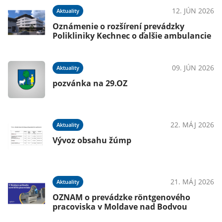
026
12. JÚN 2026
Aktuality
Oznámenie o rozšírení prevádzky
Polikliniky Kechnec o ďalšie ambulancie
026
09. JÚN 2026
Aktuality
ín
pozvánka na 29.OZ
026
22. MÁJ 2026
Aktuality
Vývoz obsahu žúmp
026
21. MÁJ 2026
Aktuality
OZNAM o prevádzke röntgenového
pracoviska v Moldave nad Bodvou