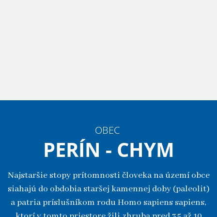
OBEC
PERÍN - CHYM
Najstaršie stopy prítomnosti človeka na území obce
siahajú do obdobia staršej kamennej doby (paleolit)
a patria príslušníkom rodu Homo sapiens sapiens,
ktorí v tomto priestore žili zhruba pred 35 až 10