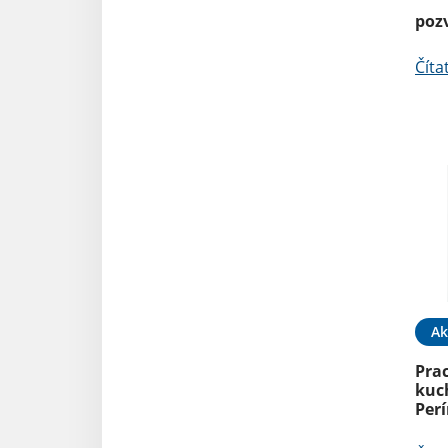
poz
Číta
Ak
Pra
kuch
Per