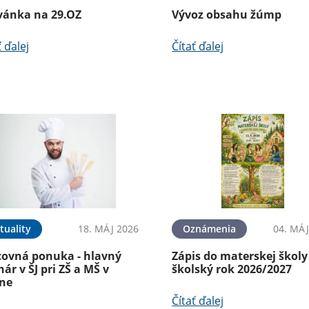
vánka na 29.OZ
Vývoz obsahu žúmp
ť ďalej
Čítať ďalej
tuality
18. MÁJ 2026
Oznámenia
04. MÁJ
covná ponuka - hlavný
Zápis do materskej školy
ár v ŠJ pri ZŠ a MŠ v
školský rok 2026/2027
íne
Čítať ďalej