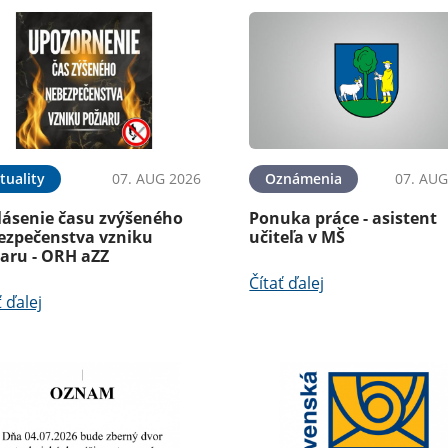
tuality
07. AUG 2026
Oznámenia
07. AUG
lásenie času zvýšeného
Ponuka práce - asistent
ezpečenstva vzniku
učiteľa v MŠ
iaru - ORH aZZ
Čítať ďalej
ť ďalej