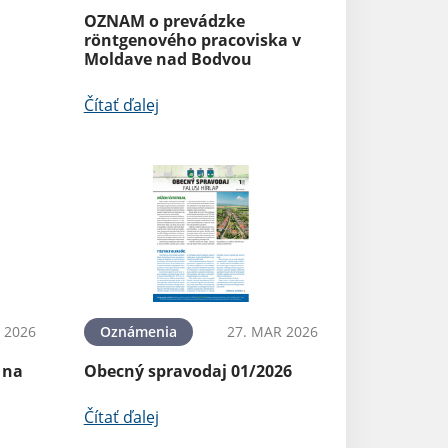
OZNAM o prevádzke
röntgenového pracoviska v
Moldave nad Bodvou
Čítať ďalej
 2026
Oznámenia
27. MAR 2026
 na
Obecný spravodaj 01/2026
Čítať ďalej