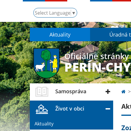
Select Language
▼
Aktuality
Úradná 
Oficiálne stránky
PERÍN-CH
Samospráva
Ak
Život v obci
Aktuality
Zo