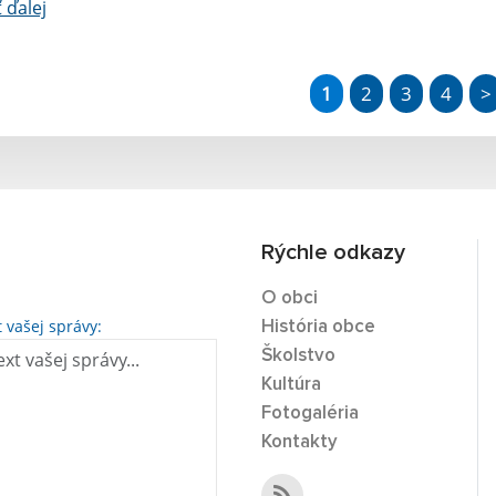
ť ďalej
1
2
3
4
>
Rýchle odkazy
O obci
t vašej správy:
História obce
Školstvo
Kultúra
Fotogaléria
Kontakty