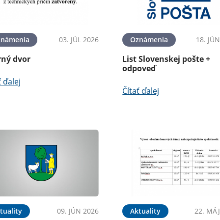
známenia
03. JÚL 2026
Oznámenia
18. JÚ
rný dvor
List Slovenskej pošte +
odpoveď
ť ďalej
Čítať ďalej
tuality
09. JÚN 2026
Aktuality
22. MÁJ