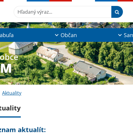
Hľadaný výraz...
tabuľa
Občan
Sam
 obce
YM
Aktuality
tuality
znam aktualít: