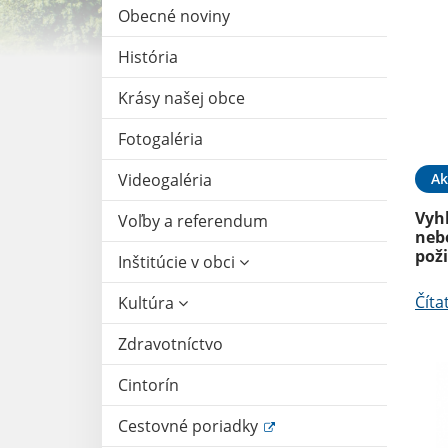
Obecné noviny
História
Krásy našej obce
Fotogaléria
Ak
Videogaléria
Vyh
Voľby a referendum
neb
pož
Inštitúcie v obci
Číta
Kultúra
Zdravotníctvo
Cintorín
Cestovné poriadky