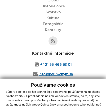
O obci
História obce
Školstvo
Kultúra
Fotogaléria
Kontakty
Kontaktné informácie
+421 55 466 53 01
info@perin-chym.sk
Používame cookies
Súbory cookie a ďalšie technológie sledovania používame na zlepšenie
vášho zážitku z prehliadania našich webových stránok, na to, aby sme
vám zobrazovali prispôsobený obsah a cielené reklamy, na analýzu
Posledná aktualizácia:
07.08.2026
návštevnosti našich webových stránok a na pochopenie toho, odkiaľ naši