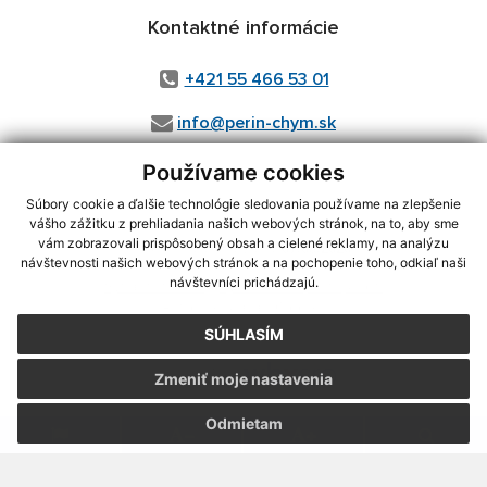
Kontaktné informácie
+421 55 466 53 01
info@perin-chym.sk
Používame cookies
Súbory cookie a ďalšie technológie sledovania používame na zlepšenie
vášho zážitku z prehliadania našich webových stránok, na to, aby sme
vám zobrazovali prispôsobený obsah a cielené reklamy, na analýzu
Posledná aktualizácia:
07.08.2026
návštevnosti našich webových stránok a na pochopenie toho, odkiaľ naši
návštevníci prichádzajú.
Vytlačiť stránku
|
Vyhlásenie o prístupnosti
Autorské práva
|
Cookies
SÚHLASÍM
webdesign
|
Zmeniť moje nastavenia
Odmietam