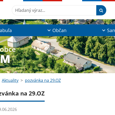
Hľadaný výraz...
tabuľa
Občan
Sam
 obce
YM
Aktuality
pozvánka na 29.OZ
zvánka na 29.OZ
.06.2026