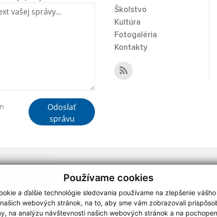
Školstvo
Kultúra
Fotogaléria
Kontakty
Odoslať
ím
správu
webdesign
|
Používame cookies
okie a ďalšie technológie sledovania používame na zlepšenie vášho
 našich webových stránok, na to, aby sme vám zobrazovali prispôs
my, na analýzu návštevnosti našich webových stránok a na pochopeni