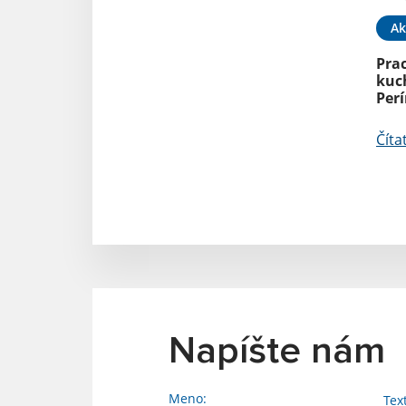
Ak
Pra
kuch
Per
Číta
Napíšte nám
Meno:
Tex