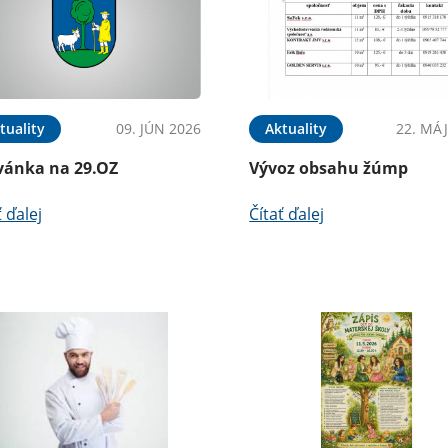
tuality
09. JÚN 2026
Aktuality
22. MÁJ
vánka na 29.OZ
Vývoz obsahu žúmp
ť ďalej
Čítať ďalej