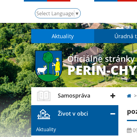
Select Language
▼
Aktuality
Úradná 
Oficiálne stránky
PERÍN-CH
Samospráva
po
Život v obci
Aktuality
09