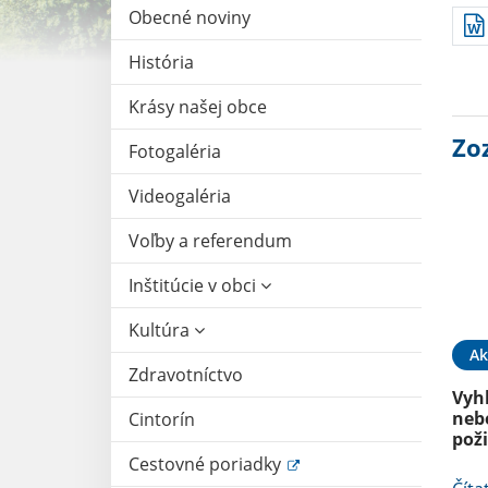
Obecné noviny
História
Krásy našej obce
Zo
Fotogaléria
Videogaléria
Voľby a referendum
Inštitúcie v obci
Kultúra
Ak
Zdravotníctvo
Vyh
neb
Cintorín
pož
Cestovné poriadky