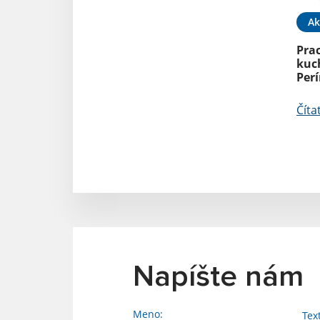
Ak
Pra
kuch
Per
Číta
Napíšte nám
Meno:
Tex