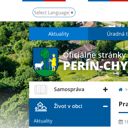
Select Language
▼
Aktuality
Úradná 
Oficiálne stránky
PERÍN-CH
Samospráva
Pr
Život v obci
Aktuality
18