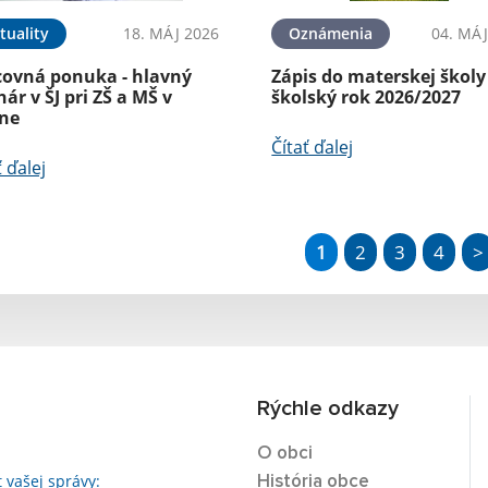
tuality
18. MÁJ 2026
Oznámenia
04. MÁJ
covná ponuka - hlavný
Zápis do materskej školy
ár v ŠJ pri ZŠ a MŠ v
školský rok 2026/2027
íne
Čítať ďalej
ť ďalej
1
2
3
4
>
Rýchle odkazy
O obci
t vašej správy:
História obce