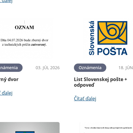
ť ďalej
známenia
03. JÚL 2026
Oznámenia
18. JÚ
rný dvor
List Slovenskej pošte +
odpoveď
ť ďalej
Čítať ďalej