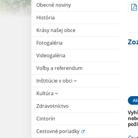
Obecné noviny
História
Krásy našej obce
Zo
Fotogaléria
Videogaléria
Voľby a referendum
Inštitúcie v obci
Kultúra
Ak
Zdravotníctvo
Vyh
neb
Cintorín
pož
Cestovné poriadky