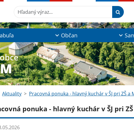
Hľadaný výraz...
tabuľa
Občan
Sam
 obce
YM
Aktuality
Pracovná ponuka - hlavný kuchár v ŠJ pri ZŠ a 
acovná ponuka - hlavný kuchár v ŠJ pri ZŠ
.05.2026