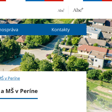
ospráva
Kontakty
MŠ v Períne
 a MŠ v Períne