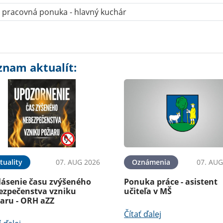
pracovná ponuka - hlavný kuchár
znam aktualít:
tuality
07. AUG 2026
Oznámenia
07. AUG
lásenie času zvýšeného
Ponuka práce - asistent
ezpečenstva vzniku
učiteľa v MŠ
iaru - ORH aZZ
Čítať ďalej