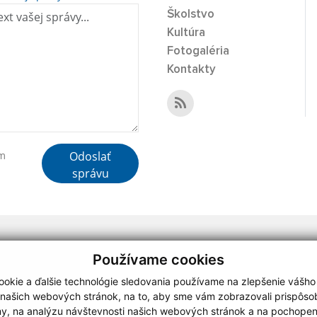
Školstvo
Kultúra
Fotogaléria
Kontakty
Odoslať
ím
správu
webdesign
|
Používame cookies
okie a ďalšie technológie sledovania používame na zlepšenie vášho
 našich webových stránok, na to, aby sme vám zobrazovali prispôs
my, na analýzu návštevnosti našich webových stránok a na pochopeni