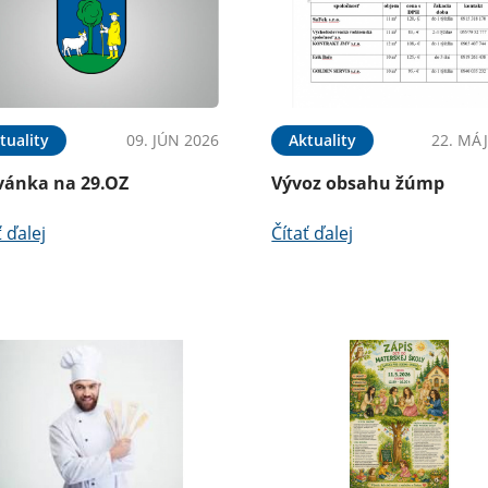
tuality
09. JÚN 2026
Aktuality
22. MÁJ
vánka na 29.OZ
Vývoz obsahu žúmp
ť ďalej
Čítať ďalej