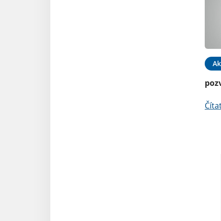
Ak
poz
Číta