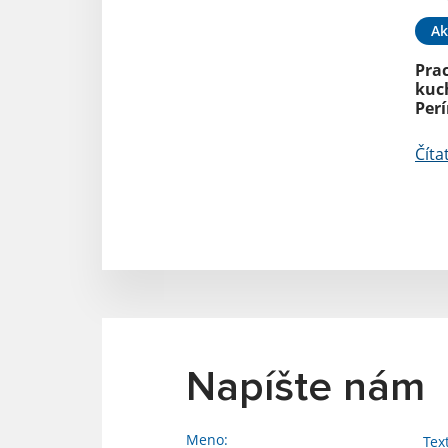
Ak
Pra
kuch
Per
Číta
Napíšte nám
Meno:
Tex