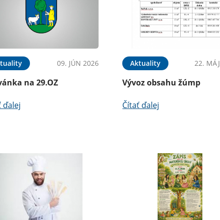
tuality
09. JÚN 2026
Aktuality
22. MÁJ
vánka na 29.OZ
Vývoz obsahu žúmp
ť ďalej
Čítať ďalej