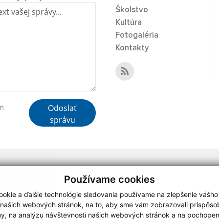
Školstvo
Kultúra
Fotogaléria
Kontakty
Odoslať
ím
správu
webdesign
|
Používame cookies
okie a ďalšie technológie sledovania používame na zlepšenie vášho
 našich webových stránok, na to, aby sme vám zobrazovali prispôs
my, na analýzu návštevnosti našich webových stránok a na pochopeni