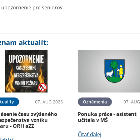
upozornenie pre seniorov
znam aktualít:
tuality
07. AUG 2026
Oznámenia
07. AUG
lásenie času zvýšeného
Ponuka práce - asistent
ezpečenstva vzniku
učiteľa v MŠ
iaru - ORH aZZ
Čítať ďalej