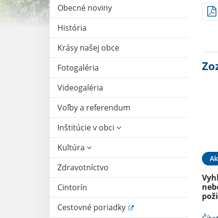
Obecné noviny
História
Krásy našej obce
Zo
Fotogaléria
Videogaléria
Voľby a referendum
Inštitúcie v obci
Kultúra
Ak
Zdravotníctvo
Vyh
neb
Cintorín
pož
Cestovné poriadky