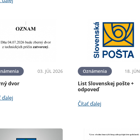
ť ďalej
známenia
03. JÚL 2026
Oznámenia
18. JÚ
rný dvor
List Slovenskej pošte +
odpoveď
ť ďalej
Čítať ďalej