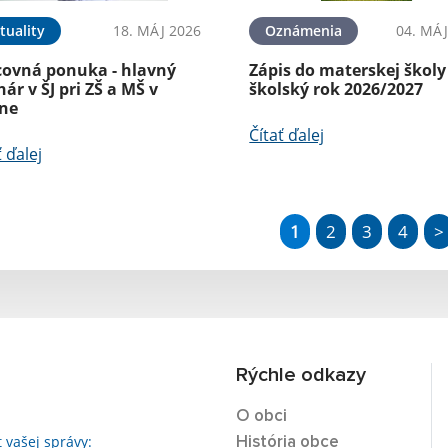
tuality
18. MÁJ 2026
Oznámenia
04. MÁJ
covná ponuka - hlavný
Zápis do materskej školy
ár v ŠJ pri ZŠ a MŠ v
školský rok 2026/2027
íne
Čítať ďalej
ť ďalej
1
2
3
4
>
Rýchle odkazy
O obci
t vašej správy:
História obce