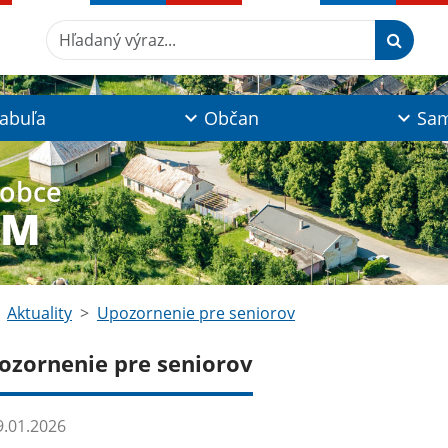
Hľadaný výraz...
tabuľa
Občan
Sam
 obce
YM
Aktuality
Upozornenie pre seniorov
ozornenie pre seniorov
.01.2026