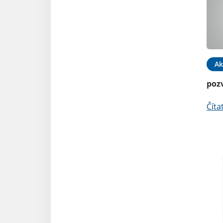
Ak
poz
Číta