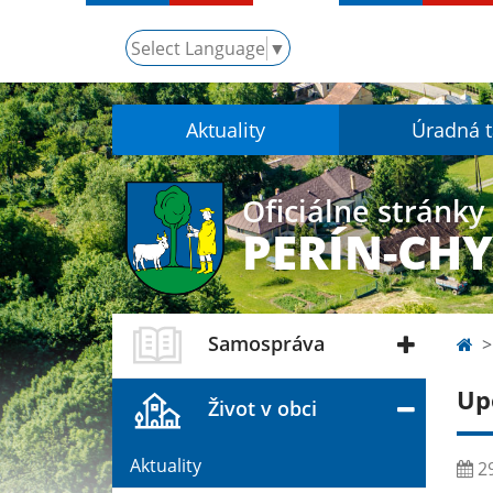
Select Language
▼
Aktuality
Úradná 
Oficiálne stránky
PERÍN-CH
Samospráva
Up
Život v obci
Aktuality
29