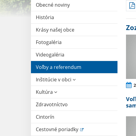
Obecné noviny
História
Zo
Krásy našej obce
Fotogaléria
Videogaléria
Voľby a referendum
Inštitúcie v obci
2
Kultúra
Voľ
Zdravotníctvo
sam
Cintorín
Cestovné poriadky