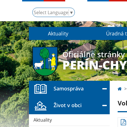
Select Language
▼
Aktuality
Úradná 
Oficiálne stránky
PERÍN-CH
Samospráva
Vo
Život v obci
Aktuality