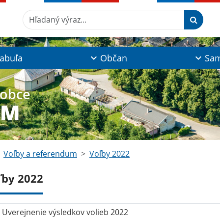
Hľadaný výraz...
tabuľa
Občan
Sam
 obce
YM
Voľby a referendum
Voľby 2022
ľby 2022
Uverejnenie výsledkov volieb 2022