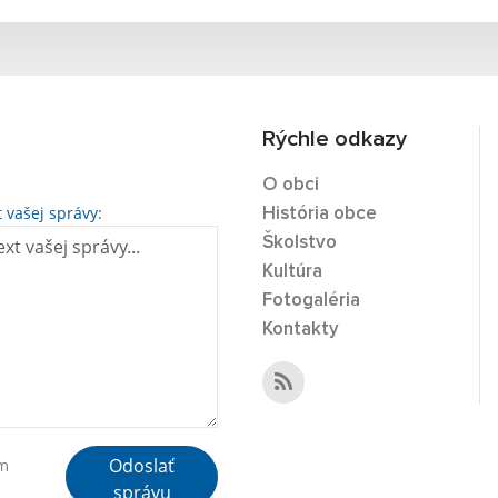
Rýchle odkazy
O obci
t vašej správy:
História obce
Školstvo
Kultúra
Fotogaléria
Kontakty
Odoslať
ím
správu