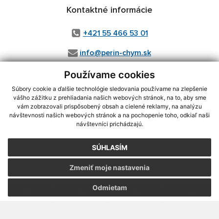
Kontaktné informácie
+421 55 466 53 01
info@perin-chym.sk
Používame cookies
Súbory cookie a ďalšie technológie sledovania používame na zlepšenie
vášho zážitku z prehliadania našich webových stránok, na to, aby sme
vám zobrazovali prispôsobený obsah a cielené reklamy, na analýzu
Posledná aktualizácia:
05.08.2026
návštevnosti našich webových stránok a na pochopenie toho, odkiaľ naši
návštevníci prichádzajú.
Vytlačiť stránku
|
Vyhlásenie o prístupnosti
Autorské práva
|
Cookies
SÚHLASÍM
webdesign
|
Zmeniť moje nastavenia
Odmietam