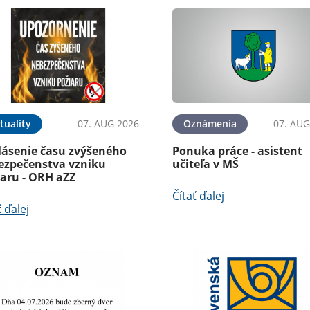
tuality
07. AUG 2026
Oznámenia
07. AUG
lásenie času zvýšeného
Ponuka práce - asistent
ezpečenstva vzniku
učiteľa v MŠ
iaru - ORH aZZ
Čítať ďalej
ť ďalej