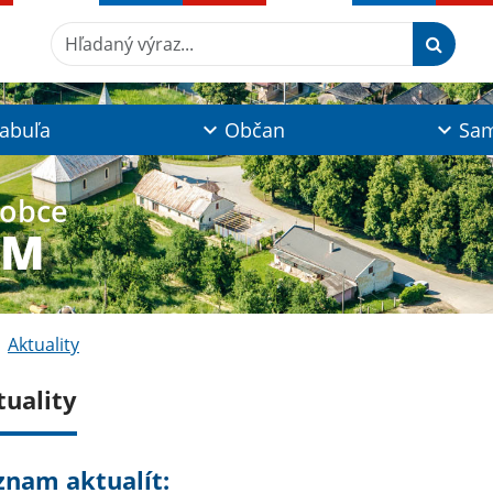
Hľadaný výraz...
tabuľa
Občan
Sam
 obce
YM
Aktuality
tuality
znam aktualít: