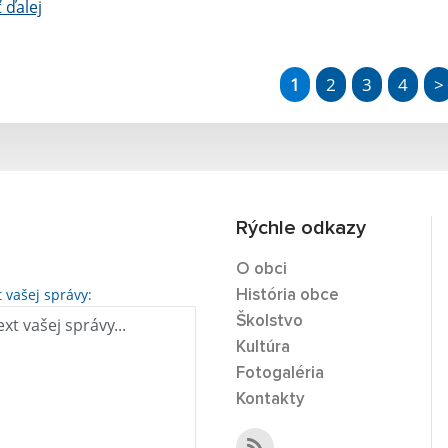
ť ďalej
1
2
3
4
>
Rýchle odkazy
O obci
t vašej správy:
História obce
Školstvo
Kultúra
Fotogaléria
Kontakty