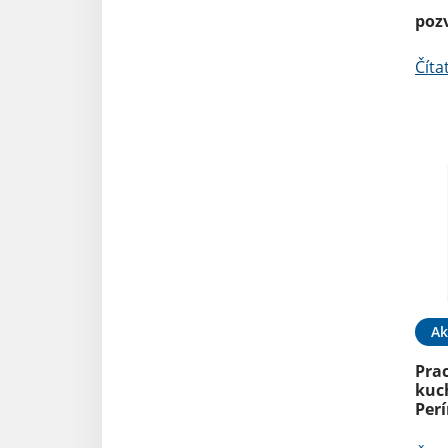
poz
Číta
Ak
Pra
kuch
Per