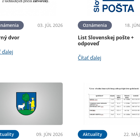
známenia
03. JÚL 2026
Oznámenia
18. JÚ
rný dvor
List Slovenskej pošte +
odpoveď
ť ďalej
Čítať ďalej
tuality
09. JÚN 2026
Aktuality
22. MÁJ