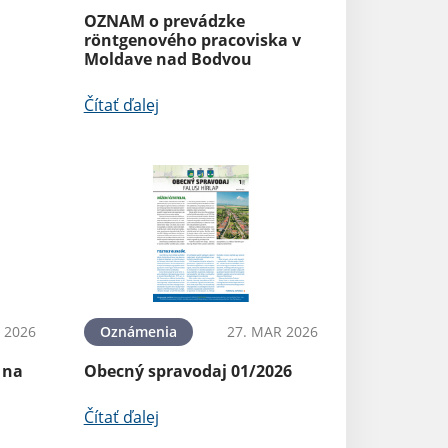
OZNAM o prevádzke
röntgenového pracoviska v
Moldave nad Bodvou
Čítať ďalej
 2026
Oznámenia
27. MAR 2026
 na
Obecný spravodaj 01/2026
Čítať ďalej