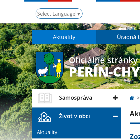
Select Language
▼
Aktuality
Úradná 
Oficiálne stránky
PERÍN-CH
Samospráva
Ak
Život v obci
Aktuality
Zo