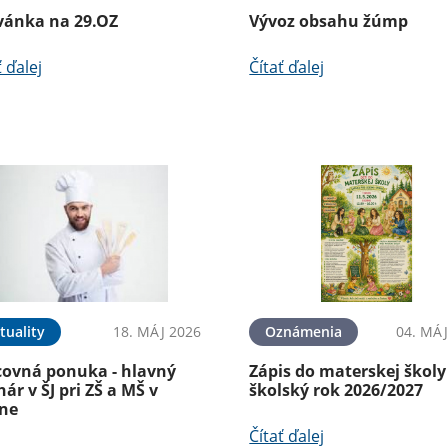
vánka na 29.OZ
Vývoz obsahu žúmp
ť ďalej
Čítať ďalej
tuality
18. MÁJ 2026
Oznámenia
04. MÁJ
covná ponuka - hlavný
Zápis do materskej školy
ár v ŠJ pri ZŠ a MŠ v
školský rok 2026/2027
íne
Čítať ďalej