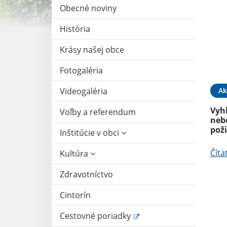
Obecné noviny
História
Krásy našej obce
Fotogaléria
Ak
Videogaléria
Vyh
Voľby a referendum
neb
pož
Inštitúcie v obci
Číta
Kultúra
Zdravotníctvo
Cintorín
Cestovné poriadky