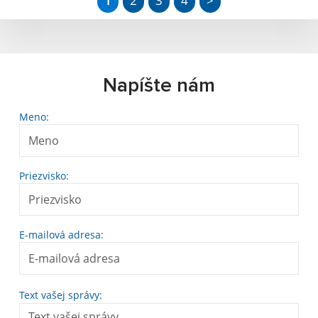
1
2
3
4
>
Napíšte nám
Meno:
Priezvisko:
E-mailová adresa:
Text vašej správy: