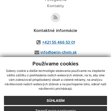
Kontakty
Kontaktné informácie
+421 55 466 53 01
info@perin-chym.sk
Používame cookies
Súbory cookie a ďalšie technológie sledovania používame na zlepšenie
vášho zážitku z prehliadania našich webových stránok, na to, aby sme
vám zobrazovali prispôsobený obsah a cielené reklamy, na analýzu
Posledná aktualizácia:
05.08.2026
návštevnosti našich webových stránok a na pochopenie toho, odkiaľ naši
návštevníci prichádzajú.
Vytlačiť stránku
|
Vyhlásenie o prístupnosti
Autorské práva
|
Cookies
SÚHLASÍM
webdesign
|
Zmeniť moje nastavenia